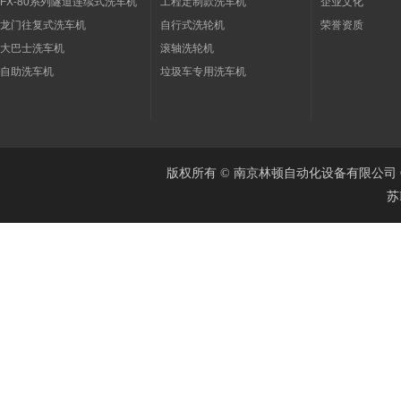
FX-80系列隧道连续式洗车机
工程定制款洗车机
企业文化
龙门往复式洗车机
自行式洗轮机
荣誉资质
大巴士洗车机
滚轴洗轮机
自助洗车机
垃圾车专用洗车机
版权所有 © 南京林顿自动化设备有限公司 Cop
苏