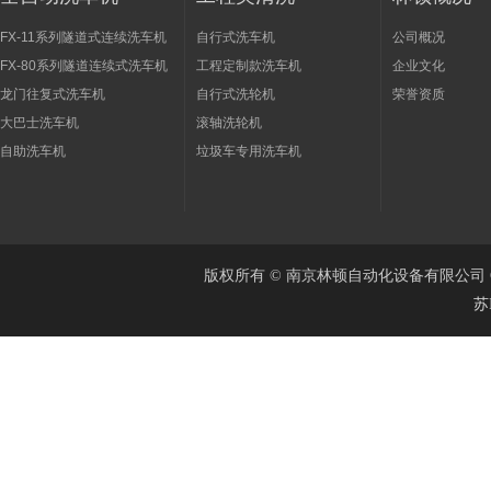
FX-11系列隧道式连续洗车机
自行式洗车机
公司概况
FX-80系列隧道连续式洗车机
工程定制款洗车机
企业文化
龙门往复式洗车机
自行式洗轮机
荣誉资质
大巴士洗车机
滚轴洗轮机
自助洗车机
垃圾车专用洗车机
版权所有 © 南京林顿自动化设备有限公司 Cop
苏